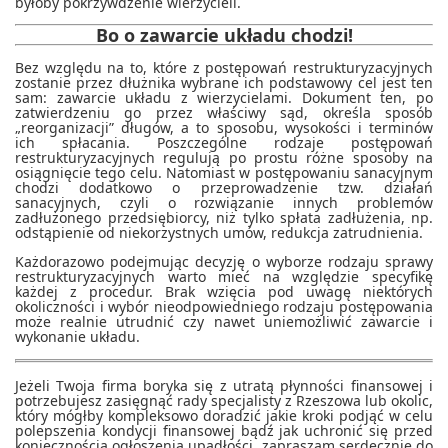
byłoby pokrzywdzenie wierzycieli.
Bo o zawarcie układu chodzi!
Bez względu na to, które z postępowań restrukturyzacyjnych
zostanie przez dłużnika wybrane ich podstawowy cel jest ten
sam: zawarcie układu z wierzycielami. Dokument ten, po
zatwierdzeniu go przez właściwy sąd, określa sposób
„reorganizacji” długów, a to sposobu, wysokości i terminów
ich spłacania. Poszczególne rodzaje postępowań
restrukturyzacyjnych regulują po prostu różne sposoby na
osiągnięcie tego celu. Natomiast w postępowaniu sanacyjnym
chodzi dodatkowo o przeprowadzenie tzw. działań
sanacyjnych, czyli o rozwiązanie innych problemów
zadłużonego przedsiębiorcy, niż tylko spłata zadłużenia, np.
odstąpienie od niekorzystnych umów, redukcja zatrudnienia.
Każdorazowo podejmując decyzję o wyborze rodzaju sprawy
restrukturyzacyjnych warto mieć na względzie specyfikę
każdej z procedur. Brak wzięcia pod uwagę niektórych
okoliczności i wybór nieodpowiedniego rodzaju postępowania
może realnie utrudnić czy nawet uniemożliwić zawarcie i
wykonanie układu.
Jeżeli Twoja firma boryka się z utratą płynności finansowej i
potrzebujesz zasięgnąć rady specjalisty z Rzeszowa lub okolic,
który mógłby kompleksowo doradzić jakie kroki podjąć w celu
polepszenia kondycji finansowej bądź jak uchronić się przed
koniecznością ogłoszenia upadłości, zapraszam serdecznie do