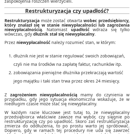
zaspokojenia roszczeń wierzycieli.
Restrukturyzacja czy upadłość?
Restrukturyzacja
może zostać otwarta
wobec przedsiębiorcy,
który znalazł się w stanie niewypłacalności lub zagrożenia
niewypłacalnością
. Natomiast
upadłość
wdraża się tylko
wówczas, gdy
dłużnik stał się niewypłacalny
.
Przez
niewypłacalność
należy rozumieć stan, w którym:
dłużnik nie jest w stanie regulować swoich zobowiązań,
czyli nie ma środków na zapłatę faktur, rachunków itp.
zobowiązania pieniężne dłużnika przekraczają wartość
jego majątku i taki stan trwa przez okr
es 24 miesięcy.
Z
zagrożeniem niewypłacalnością
mamy do czynienia w
przypadku, gdy jego sytuacja ekonomiczna wskazuje, że w
niedługim czasie może stać się niewypłacalny.
W każdym razie kluczowe jest tutaj to, że niewypłacalny
przedsiębiorca właściwie zawsze ma wybór, czy sięgnie po
restrukturyzację czy po upadłość. Skoro zaś restrukturyzacja
zmierza do oddłużenia, to po prostu warto jej spróbować.
Dopiero, gdy w ramach tej procedury nie uda się zawrzeć