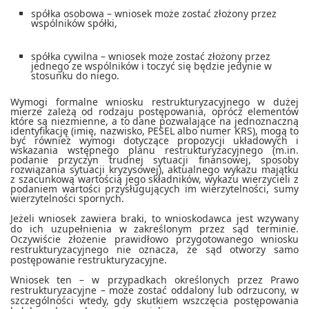
spółka osobowa – wniosek może zostać złożony przez
wspólników spółki,
spółka cywilna – wniosek może zostać złożony przez
jednego ze wspólników i toczyć się będzie jedynie w
stosunku do niego.
Wymogi formalne wniosku restrukturyzacyjnego w dużej
mierze zależą od rodzaju postępowania, oprócz elementów
które są niezmienne, a to dane pozwalające na jednoznaczną
identyfikację (imię, nazwisko, PESEL albo numer KRS), mogą to
być również wymogi dotyczące propozycji układowych i
wskazania wstępnego planu restrukturyzacyjnego (m.in.
podanie przyczyn trudnej sytuacji finansowej, sposoby
rozwiązania sytuacji kryzysowej), aktualnego wykazu majątku
z szacunkową wartością jego składników, wykazu wierzycieli z
podaniem wartości przysługujących im wierzytelności, sumy
wierzytelności spornych.
Jeżeli wniosek zawiera braki, to wnioskodawca jest wzywany
do ich uzupełnienia w zakreślonym przez sąd terminie.
Oczywiście złożenie prawidłowo przygotowanego wniosku
restrukturyzacyjnego nie oznacza, że sąd otworzy samo
postępowanie restrukturyzacyjne.
Wniosek ten – w przypadkach określonych przez Prawo
restrukturyzacyjne – może zostać oddalony lub odrzucony, w
szczególności wtedy, gdy skutkiem wszczęcia postępowania